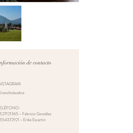
nformación de contacto
NSTAGRAM
rancholacabra
ELÉFONO:
527121365 - Fabricio González
554372921 - Erika Escartin