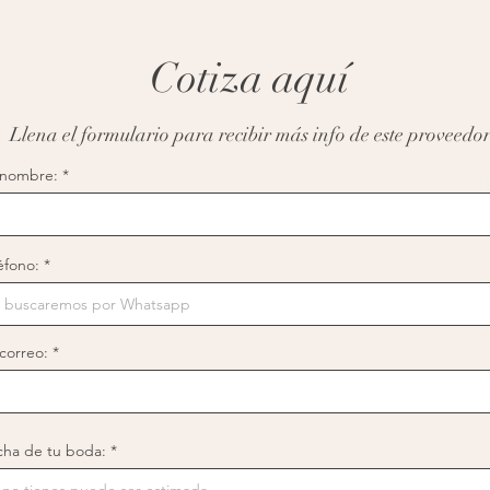
Cotiza aquí
Llena el formulario para recibir más info de este proveedo
 nombre:
éfono:
correo:
r
cha de tu boda:
*
e
q