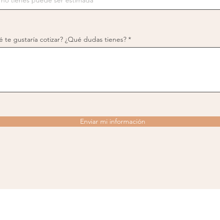
u
i
r
e
d
 te gustaría cotizar? ¿Qué dudas tienes?
Enviar mi información