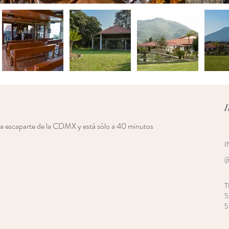
I
ra escaparte de la CDMX y está sólo a 40 minutos
I
@
T
5
5